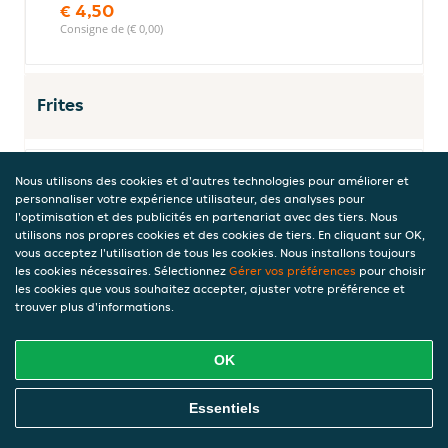
€ 4,50
Consigne de (€ 0,00)
Frites
Nous utilisons des cookies et d'autres technologies pour améliorer et
Frites (grand)
personnaliser votre expérience utilisateur, des analyses pour
€ 3,50
l'optimisation et des publicités en partenariat avec des tiers. Nous
Consigne de (€ 0,00)
utilisons nos propres cookies et des cookies de tiers. En cliquant sur OK,
vous acceptez l'utilisation de tous les cookies. Nous installons toujours
les cookies nécessaires. Sélectionnez
Gérer vos préférences
pour choisir
les cookies que vous souhaitez accepter, ajuster votre préférence et
trouver plus d'informations.
Frites (petit)
€ 3,00
Consigne de (€ 0,00)
OK
Commandez En Ligne
Essentiels
Sauces