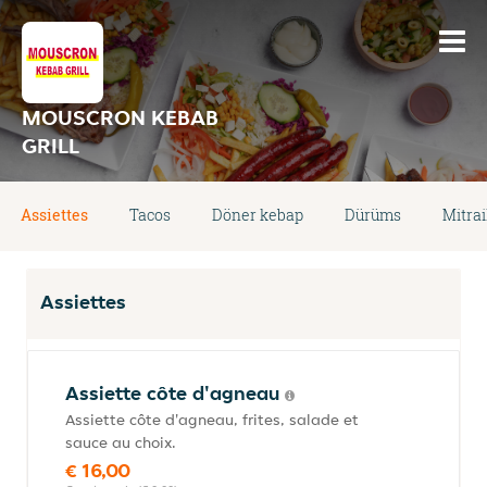
MOUSCRON KEBAB
GRILL
Assiettes
Tacos
Döner kebap
Dürüms
Mitrai
Assiettes
Assiette côte d'agneau
Assiette côte d'agneau, frites, salade et
sauce au choix.
€ 16,00